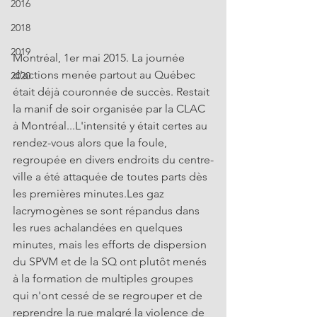
2016
2018
2019
Montréal, 1er mai 2015. La journée 
d'actions menée partout au Québec 
2020
était déjà couronnée de succès. Restait 
la manif de soir organisée par la CLAC 
à Montréal...L'intensité y était certes au 
rendez-vous alors que la foule, 
regroupée en divers endroits du centre-
ville a été attaquée de toutes parts dès 
les premières minutes.Les gaz 
lacrymogènes se sont répandus dans 
les rues achalandées en quelques 
minutes, mais les efforts de dispersion 
du SPVM et de la SQ ont plutôt menés 
à la formation de multiples groupes 
qui n'ont cessé de se regrouper et de 
reprendre la rue malgré la violence de 