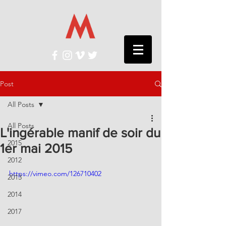
Post
All Posts
All Posts
L'ingérable manif de soir du
2015
1er mai 2015
2012
https://vimeo.com/126710402
2013
2014
2017