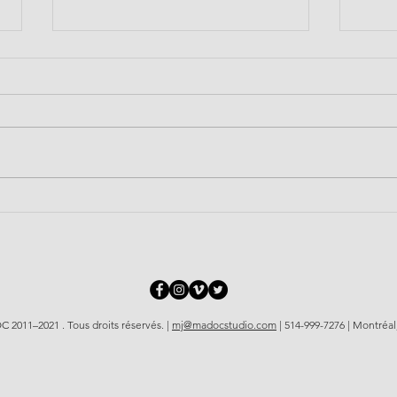
22e manifestation contre la
Mani
brutalité policière
Alli
2011–2021 . Tous droits réservés. |
mj@madocstudio.com
| 514-999-7276 | Montréa