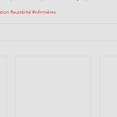
ation
#austérité
#infirmières