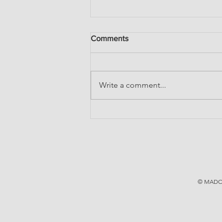
Comments
Write a comment...
Uni.e.s pour la santé
© MADOC 