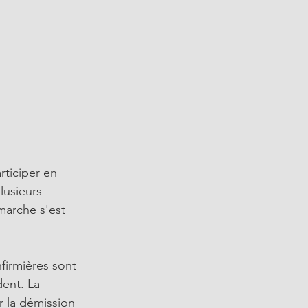
rticiper en 
usieurs 
marche s'est 
firmières sont 
dent. La 
 la démission 