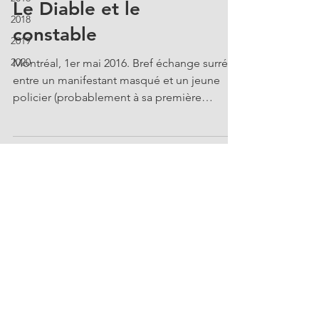
Le Diable et le
2018
constable
2019
2020
Montréal, 1er mai 2016. Bref échange surréel
entre un manifestant masqué et un jeune
policier (probablement à sa première
manif...) au...
© MADOC 2011–2021 . Tous droits réservés. |
mj@madocstudio.com
|
514-999-7276
|
Montréal, Québec