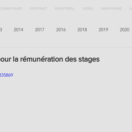
CUMENTAIRE
PORTRAIT
MONTRÉAL
VIDÉO
GRAPHISME
À
3
2014
2017
2016
2018
2019
2020
pour la rémunération des stages
335869